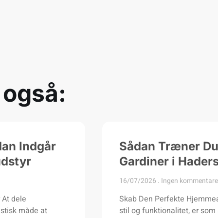
 også:
dan Indgår
Sådan Træner Du 
udstyr
Gardiner i Hader
16/07/2026
Ingen kommentare
 At dele
Skab Den Perfekte Hjemmeat
astisk måde at
stil og funktionalitet, er so