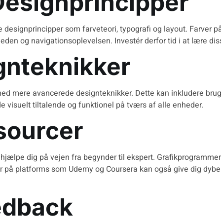
esignprincipper
 designprincipper som farveteori, typografi og layout. Farver p
eden og navigationsoplevelsen. Investér derfor tid i at lære 
gnteknikker
ed mere avancerede designteknikker. Dette kan inkludere brug
 visuelt tiltalende og funktionel på tværs af alle enheder.
sourcer
n hjælpe dig på vejen fra begynder til ekspert. Grafikprogram
rser på platforms som Udemy og Coursera kan også give dig dy
edback