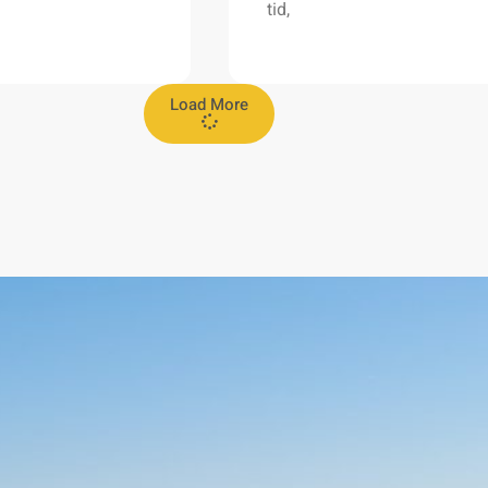
tid,
Load More