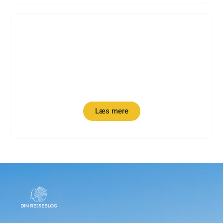
Læs mere om
Storbyrejser
Læs mere