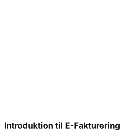
Sådan Mestre Du E-
Fakturering: Trin-for-
Trin Guide til Effektiv
Fakturahåndtering
Introduktion til E-Fakturering