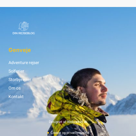
Genveje
Adventure rejser
Solferier
Storbyrejser
Om os
Kontakt
Designet af Webvækst.dk
Cookie og privatlivspolitik