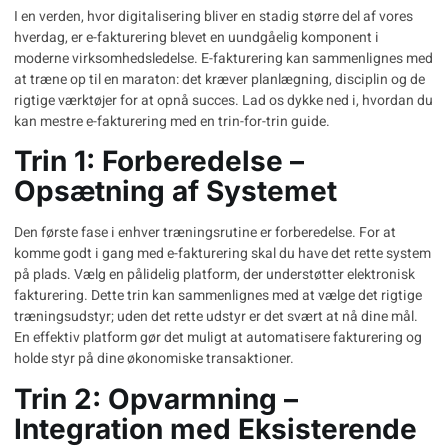
I en verden, hvor digitalisering bliver en stadig større del af vores
hverdag, er
e-fakturering
blevet en uundgåelig komponent i
moderne virksomhedsledelse. E-fakturering kan sammenlignes med
at træne op til en maraton: det kræver planlægning, disciplin og de
rigtige værktøjer for at opnå succes. Lad os dykke ned i, hvordan du
kan mestre e-fakturering med en trin-for-trin guide.
Trin 1: Forberedelse –
Opsætning af Systemet
Den første fase i enhver træningsrutine er forberedelse. For at
komme godt i gang med e-fakturering skal du have det rette system
på plads. Vælg en pålidelig platform, der understøtter elektronisk
fakturering. Dette trin kan sammenlignes med at vælge det rigtige
træningsudstyr; uden det rette udstyr er det svært at nå dine mål.
En effektiv platform gør det muligt at automatisere fakturering og
holde styr på dine økonomiske transaktioner.
Trin 2: Opvarmning –
Integration med Eksisterende