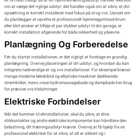
At få mest muligt ud af dit hjemmetræningsudstyr handler ikke kun
om at vælge det rigtige udstyr; det handler også om at sikre, at din
opsætning er korrekt installeret med fokus på el og vvs. Uanset om
du planlægger at oprette et professionelt hjemmegymnastikrum
eller blot ønsker at tilføje et par stykker udstyr til din garage, er
korrekt installation afgørende for både sikkerhed og ydeevne.
Planlægning Og Forberedelse
Før du starter installationen, er det vigtigt at foretage en grundig
planlægning. Overvej placeringen af dit udstyr, og hvordan du kan
integrere nødvendige el- og vvs-installationer. For eksempel kræver
mange moderne løbebånd og elliptiske maskiner dedikerede
strømkilder, mens visse hydromassagebade og dampbade har brug
for præcise vvs-tilslutninger.
Elektriske Forbindelser
Når det kommer til elinstallationer, skal du sikre, at dine
stikkontakter og andre elektriske komponenter kan håndtere den
belastning, dit træningsudstyr kræver. Overvej at få hjælp fra en
professionel elektriker for at sikre, at alt er sikkert og i