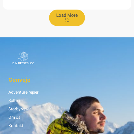
Load More
Genveje
Adventure rejser
Solferier
Storbyrejser
Om os
Kontakt