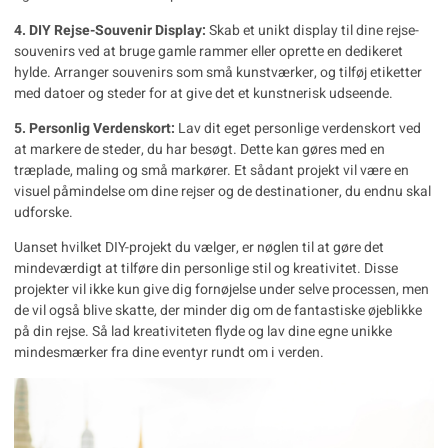
4. DIY Rejse-Souvenir Display:
Skab et unikt display til dine rejse-
souvenirs ved at bruge gamle rammer eller oprette en dedikeret
hylde. Arranger souvenirs som små kunstværker, og tilføj etiketter
med datoer og steder for at give det et kunstnerisk udseende.
5. Personlig Verdenskort:
Lav dit eget personlige verdenskort ved
at markere de steder, du har besøgt. Dette kan gøres med en
træplade, maling og små markører. Et sådant projekt vil være en
visuel påmindelse om dine rejser og de destinationer, du endnu skal
udforske.
Uanset hvilket DIY-projekt du vælger, er nøglen til at gøre det
mindeværdigt at tilføre din personlige stil og kreativitet. Disse
projekter vil ikke kun give dig fornøjelse under selve processen, men
de vil også blive skatte, der minder dig om de fantastiske øjeblikke
på din rejse. Så lad kreativiteten flyde og lav dine egne unikke
mindesmærker fra dine eventyr rundt om i verden.