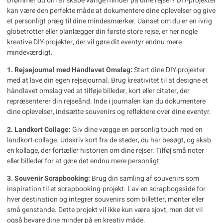
Drømmer du om at skabe varige minder på dine rejser? DIY-projekter
kan være den perfekte måde at dokumentere dine oplevelser og give
et personligt præg til dine mindesmærker. Uanset om du er en ivrig
globetrotter eller planlægger din første store rejse, er her nogle
kreative DIY-projekter, der vil gøre dit eventyr endnu mere
mindeværdigt.
1. Rejsejournal med Håndlavet Omslag:
Start dine
DIY-projekter
med at lave din egen rejsejournal. Brug kreativitet til at designe et
håndlavet omslag ved at tilføje billeder, kort eller citater, der
repræsenterer din rejseånd. Inde i journalen kan du dokumentere
dine oplevelser, indsætte souvenirs og reflektere over dine eventyr.
2. Landkort Collage:
Giv dine vægge en personlig touch med en
landkort-collage. Udskriv kort fra de steder, du har besøgt, og skab
en kollage, der fortæller historien om dine rejser. Tilføj små noter
eller billeder for at gøre det endnu mere personligt.
3. Souvenir Scrapbooking:
Brug din samling af souvenirs som
inspiration til et scrapbooking-projekt. Lav en scrapbogsside for
hver destination og integrer souvenirs som billetter, mønter eller
små genstande. Dette projekt vil ikke kun være sjovt, men det vil
også bevare dine minder på en kreativ måde.